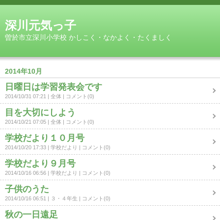
深川元気っ子
曽於市立深川小学校 かしこく・なかよく・たくましく
2014年10月
日曜日は学習発表会です
2014/10/31 07:21
全体
コメント(0)
目を大切にしよう
2014/10/21 07:05
全体
コメント(0)
学校だより１０月号
2014/10/20 17:33
学校だより
コメント(0)
学校だより９月号
2014/10/16 06:56
学校だより
コメント(0)
子供のうた
2014/10/16 06:51
３・４年生
コメント(0)
秋の一日遠足