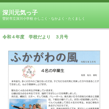
深川元気っ子
曽於市立深川小学校 かしこく・なかよく・たくましく
令和４年度 学校だより ３月号