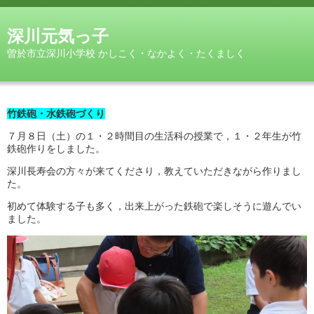
深川元気っ子
曽於市立深川小学校 かしこく・なかよく・たくましく
竹鉄砲・水鉄砲づくり
７月８日（土）の１・２時間目の生活科の授業で，１・２年生が竹
鉄砲作りをしました。
深川長寿会の方々が来てくださり，教えていただきながら作りまし
た。
初めて体験する子も多く，出来上がった鉄砲で楽しそうに遊んでい
ました。