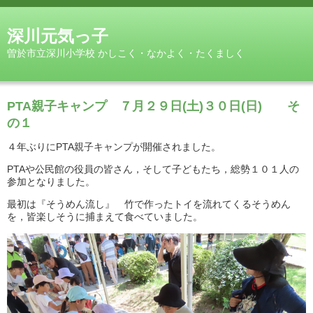
深川元気っ子
曽於市立深川小学校 かしこく・なかよく・たくましく
PTA親子キャンプ ７月２９日(土)３０日(日) そ
の１
４年ぶりにPTA親子キャンプが開催されました。
PTAや公民館の役員の皆さん，そして子どもたち，総勢１０１人の
参加となりました。
最初は『そうめん流し』 竹で作ったトイを流れてくるそうめん
を，皆楽しそうに捕まえて食べていました。