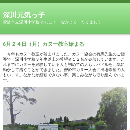
深川元気っ子
曽於市立深川小学校 かしこく・なかよく・たくましく
6月２４日（月）カヌー教室始まる
今年もカヌー教室が始まりました。カヌー協会の有馬先生のご指
導で，深川小学校３年生以上の希望者１２名が参加しています。こ
れまでにカヌーを経験している人も初めての人も，パドルを元気に
動かして漕ぐことができました。曽於市カヌー大会に出場希望の人
もいます。なかなか経験できない事。楽しみながら取り組んでいま
す。