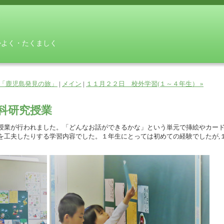
かよく・たくましく
学「鹿児島発見の旅」
|
メイン
|
１１月２２日 校外学習(１～４年生） »
科研究授業
授業が行われました。「どんなお話ができるかな」という単元で挿絵やカー
を工夫したりする学習内容でした。１年生にとっては初めての経験でしたが,