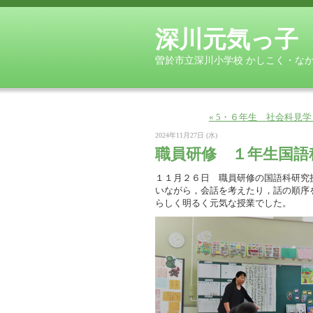
深川元気っ子
曽於市立深川小学校 かしこく・な
« 5・６年生 社会科見
2024年11月27日 (水)
職員研修 １年生国語
１１月２６日 職員研修の国語科研究
いながら，会話を考えたり，話の順序
らしく明るく元気な授業でした。