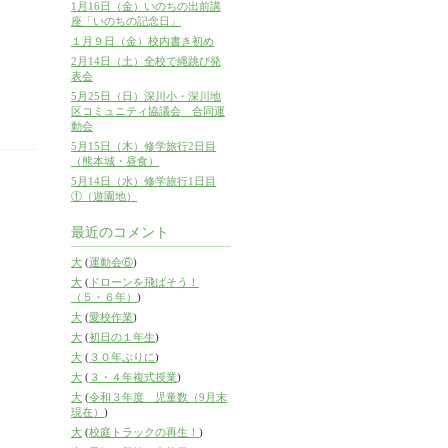
1月16日（金）いのちの出前講
座「いのちの記念日」
１月９日（金）校内書き初め
2月14日（土）全校で縄跳び発
表会
5月25日（日）深川小・深川地
区コミュニティ協議会 合同運
動会
5月15日（木）修学旅行2日目
（熊本城・昼食）
5月14日（水）修学旅行1日目
①（遊園地）
最近のコメント
大
(
運動会⑥
)
大
(
ドローンを飛ばそう！
（５・６年）
)
大
(
愛校作業
)
大
(
初日の１年生
)
大
(
３０年ぶりに
)
大
(
３・４年複式授業
)
大
(
令和３年度 児童数（9月末
現在）
)
大
(
校庭トラックの再生！
)