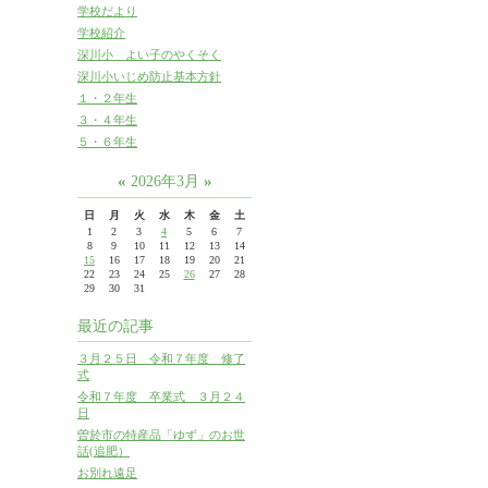
学校だより
学校紹介
深川小 よい子のやくそく
深川小いじめ防止基本方針
１・２年生
３・４年生
５・６年生
«
»
2026年3月
日
月
火
水
木
金
土
1
2
3
4
5
6
7
8
9
10
11
12
13
14
15
16
17
18
19
20
21
22
23
24
25
26
27
28
29
30
31
最近の記事
３月２５日 令和７年度 修了
式
令和７年度 卒業式 ３月２４
日
曽於市の特産品「ゆず」のお世
話(追肥）
お別れ遠足