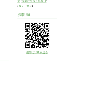
大
(
元気に登校！出校日
)
(
カヌー大会
)
携帯URL
携帯にURLを送る