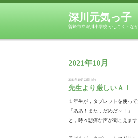
深川元気っ子
曽於市立深川小学校 かしこく・な
2021年10月
2021年10月22日 (金)
先生より厳しいＡＩ
１年生が，タブレットを使って
「ああ！また，
だめだ～！」
と，時々悲痛な声が聞こえます