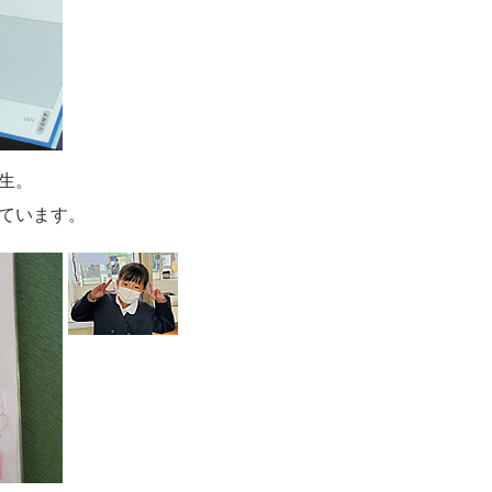
生。
ています。