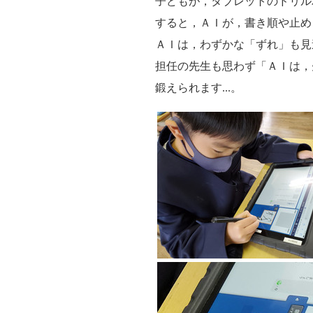
子どもが，タブレットのドリル
すると，ＡＩが，書き順や止め
ＡＩは，わずかな「ずれ」も見
担任の先生も思わず「ＡＩは，
鍛えられます...。