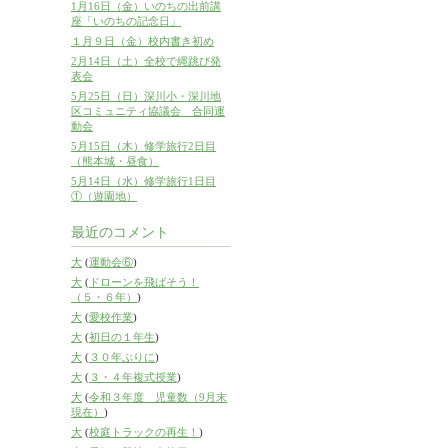
1月16日（金）いのちの出前講
座「いのちの記念日」
１月９日（金）校内書き初め
2月14日（土）全校で縄跳び発
表会
5月25日（日）深川小・深川地
区コミュニティ協議会 合同運
動会
5月15日（木）修学旅行2日目
（熊本城・昼食）
5月14日（水）修学旅行1日目
①（遊園地）
最近のコメント
大
(
運動会⑥
)
大
(
ドローンを飛ばそう！
（５・６年）
)
大
(
愛校作業
)
大
(
初日の１年生
)
大
(
３０年ぶりに
)
大
(
３・４年複式授業
)
大
(
令和３年度 児童数（9月末
現在）
)
大
(
校庭トラックの再生！
)