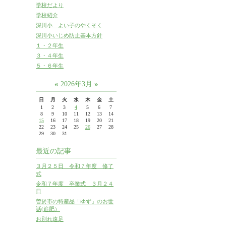
学校だより
学校紹介
深川小 よい子のやくそく
深川小いじめ防止基本方針
１・２年生
３・４年生
５・６年生
«
»
2026年3月
日
月
火
水
木
金
土
1
2
3
4
5
6
7
8
9
10
11
12
13
14
15
16
17
18
19
20
21
22
23
24
25
26
27
28
29
30
31
最近の記事
３月２５日 令和７年度 修了
式
令和７年度 卒業式 ３月２４
日
曽於市の特産品「ゆず」のお世
話(追肥）
お別れ遠足